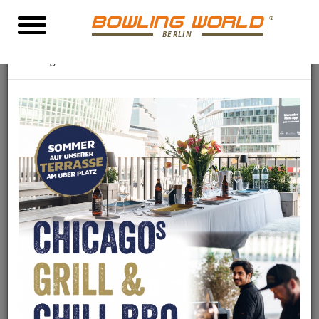
BOWLING WORLD
BERLIN
×
Chicagos Grill & Chill BBQ
Wichtige Hinweise für die Bowlingworld Be